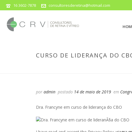
16 3602-7878
consultoresderetina@hotmail.com
HOM
CURSO DE LIDERANÇA DO CB
por
admin
postado
14 de maio de 2019
em
Congr
Dra. Francyne em curso de liderança do CBO
I have read and accept the Privacy Policy.
viagra m