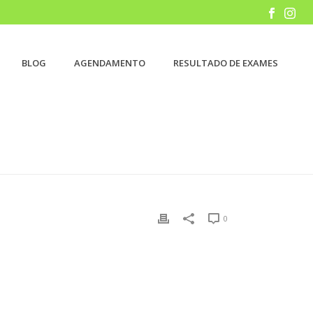
BLOG
AGENDAMENTO
RESULTADO DE EXAMES
ÍCIO
/
CONGRESSO
/ CURSO DE LIDERANÇA DO CBO
0