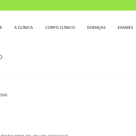
E
A CLÍNICA
CORPO CLÍNICO
DOENÇAS
EXAMES
O
IN
esso
alaysia price
I’m already registered.